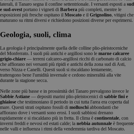
laterali, il Tanaro segna il confine settentrionale. I versanti esposti a
sud
e sud-ovest
portano i vigneti di
Barbera
più completi, mentre le
esposizioni più fresche ospitano il
Moscato
e il
Grignolino
, vitigni che
maturano su ritmi diversi e richiedono posizioni diverse per esprimersi.
Geologia, suoli, clima
La geologia è principalmente quella delle colline plio-pleistoceniche
del Monferrato. I suoli più antichi e argillosi sono le
marne calcaree
grigio-chiare
— terreni calcareo-argillosi ricchi di carbonato di calcio
che affiorano nei versanti più ripidi e antichi della zona sud di Asti,
verso Nizza e Canelli. Questi suoli si riscaldano lentamente,
trattengono bene l'umidità invernale e cedono mineralità alla vite
durante la stagione secca.
Nelle zone più basse e in prossimità del Tanaro prevalgono invece le
Sabbie Astiane
— depositi marini plio-pleistocenici di
sabbie fini e
ghiaiose
che testimoniano il periodo in cui tutta l'area era coperta dal
mare. Questi strati ospitano fossili di
molluschi
abbondanti che
affiorano dove i versanti sono erosi. I suoli sabbiosi drenano
rapidamente e si riscaldano più in fretta. Il clima è
continentale
, con
inverni freddi e nevosi ed estati calde; la
nebbia autunnale
è frequente
nelle valli e influenza i ritmi della vendemmia tardiva del Moscato.