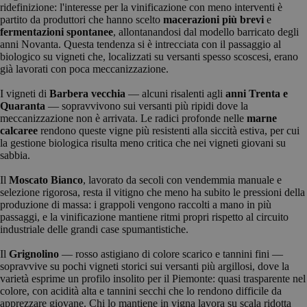
ridefinizione: l'interesse per la vinificazione con meno interventi è
partito da produttori che hanno scelto
macerazioni più brevi
e
fermentazioni spontanee
, allontanandosi dal modello barricato degli
anni Novanta. Questa tendenza si è intrecciata con il passaggio al
biologico su vigneti che, localizzati su versanti spesso scoscesi, erano
già lavorati con poca meccanizzazione.
I vigneti di
Barbera vecchia
— alcuni risalenti agli
anni Trenta e
Quaranta
— sopravvivono sui versanti più ripidi dove la
meccanizzazione non è arrivata. Le radici profonde nelle
marne
calcaree
rendono queste vigne più resistenti alla siccità estiva, per cui
la gestione biologica risulta meno critica che nei vigneti giovani su
sabbia.
Il
Moscato Bianco
, lavorato da secoli con vendemmia manuale e
selezione rigorosa, resta il vitigno che meno ha subito le pressioni della
produzione di massa: i grappoli vengono raccolti a mano in più
passaggi, e la vinificazione mantiene ritmi propri rispetto al circuito
industriale delle grandi case spumantistiche.
Il
Grignolino
— rosso astigiano di colore scarico e tannini fini —
sopravvive su pochi vigneti storici sui versanti più argillosi, dove la
varietà esprime un profilo insolito per il Piemonte: quasi trasparente nel
colore, con acidità alta e tannini secchi che lo rendono difficile da
apprezzare giovane. Chi lo mantiene in vigna lavora su scala ridotta