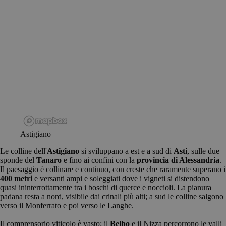
Astigiano
Le colline dell'
Astigiano
si sviluppano a est e a sud di
Asti
, sulle due
sponde del
Tanaro
e fino ai confini con la
provincia di Alessandria
.
Il paesaggio è collinare e continuo, con creste che raramente superano i
400 metri
e versanti ampi e soleggiati dove i vigneti si distendono
quasi ininterrottamente tra i boschi di querce e noccioli. La pianura
padana resta a nord, visibile dai crinali più alti; a sud le colline salgono
verso il Monferrato e poi verso le Langhe.
Il comprensorio viticolo è vasto: il
Belbo
e il Nizza percorrono le valli