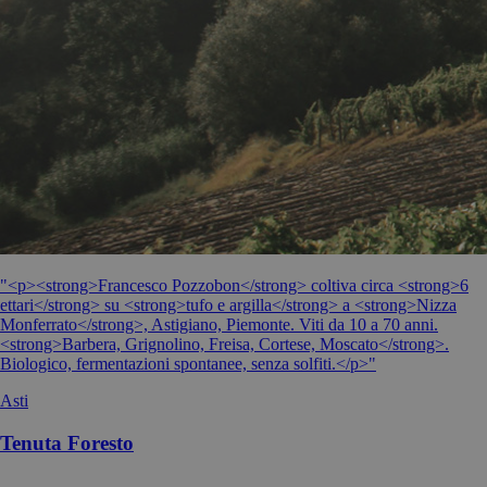
"<p><strong>Francesco Pozzobon</strong> coltiva circa <strong>6
ettari</strong> su <strong>tufo e argilla</strong> a <strong>Nizza
Monferrato</strong>, Astigiano, Piemonte. Viti da 10 a 70 anni.
<strong>Barbera, Grignolino, Freisa, Cortese, Moscato</strong>.
Biologico, fermentazioni spontanee, senza solfiti.</p>"
Asti
Tenuta Foresto