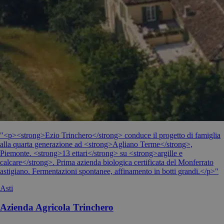
"<p><strong>Ezio Trinchero</strong> conduce il progetto di famiglia
alla quarta generazione ad <strong>Agliano Terme</strong>,
Piemonte. <strong>13 ettari</strong> su <strong>argille e
calcare</strong>. Prima azienda biologica certificata del Monferrato
astigiano. Fermentazioni spontanee, affinamento in botti grandi.</p>"
Asti
Azienda Agricola Trinchero