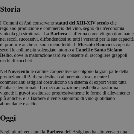
Storia
I Comuni di Asti conservano
statuti del XIII-XIV secolo
che
regolano produzione e commercio del vino, segno di un'economia
vinicola già strutturata. La
Barbera
si afferma come vitigno dominante
nei secoli successivi, diffondendosi su tutti i versanti per la sua capacità
di produrre anche su suoli meno fertili. Il
Moscato Bianco
occupa da
secoli le colline più soleggiate intorno a
Canelli e Santo Stefano
Belbo
, dove la maturazione tardiva consente di raccogliere grappoli
ricchi di zuccheri.
Nel
Novecento
le cantine cooperative raccolgono la gran parte della
produzione di Barbera destinata al mercato sfuso, mentre i
commercianti astigiani costruiscono un sistema di export verso tutta
l'Italia settentrionale. La meccanizzazione postbellica trasforma i
vigneti: il
guyot
sostituisce progressivamente le forme di allevamento
più antiche, e la Barbera diventa sinonimo di vino quotidiano
abbondante e acido.
Oggi
Negli ultimi vent'anni la
Barbera
dell'Astigiano ha attraversato una