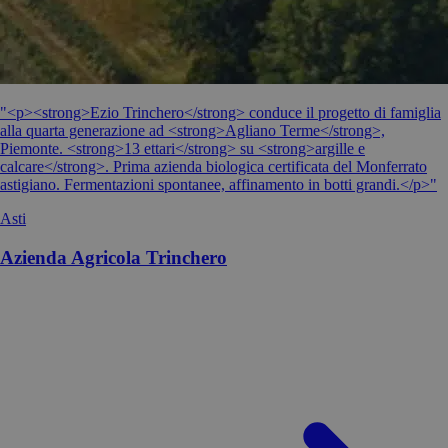
"<p><strong>Ezio Trinchero</strong> conduce il progetto di famiglia
alla quarta generazione ad <strong>Agliano Terme</strong>,
Piemonte. <strong>13 ettari</strong> su <strong>argille e
calcare</strong>. Prima azienda biologica certificata del Monferrato
astigiano. Fermentazioni spontanee, affinamento in botti grandi.</p>"
Asti
Azienda Agricola Trinchero