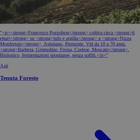
"<p><strong>Francesco Pozzobon</strong> coltiva circa <strong>6
ettari</strong> su <strong>tufo e argilla</strong> a <strong>Nizza
Monferrato</strong>, Astigiano, Piemonte. Viti da 10 a 70 anni.
<strong>Barbera, Grignolino, Freisa, Cortese, Moscato</strong>.
Biologico, fermentazioni spontanee, senza solfiti.</p>"
Asti
Tenuta Foresto