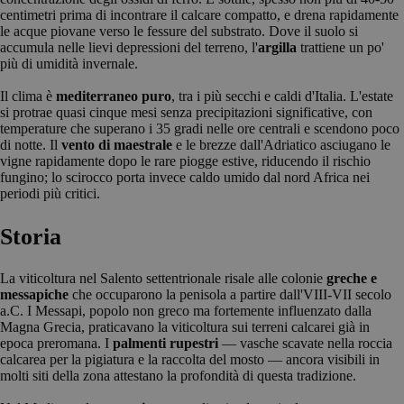
centimetri prima di incontrare il calcare compatto, e drena rapidamente
le acque piovane verso le fessure del substrato. Dove il suolo si
accumula nelle lievi depressioni del terreno, l'
argilla
trattiene un po'
più di umidità invernale.
Il clima è
mediterraneo puro
, tra i più secchi e caldi d'Italia. L'estate
si protrae quasi cinque mesi senza precipitazioni significative, con
temperature che superano i 35 gradi nelle ore centrali e scendono poco
di notte. Il
vento di maestrale
e le brezze dall'Adriatico asciugano le
vigne rapidamente dopo le rare piogge estive, riducendo il rischio
fungino; lo scirocco porta invece caldo umido dal nord Africa nei
periodi più critici.
Storia
La viticoltura nel Salento settentrionale risale alle colonie
greche e
messapiche
che occuparono la penisola a partire dall'VIII-VII secolo
a.C. I Messapi, popolo non greco ma fortemente influenzato dalla
Magna Grecia, praticavano la viticoltura sui terreni calcarei già in
epoca preromana. I
palmenti rupestri
— vasche scavate nella roccia
calcarea per la pigiatura e la raccolta del mosto — ancora visibili in
molti siti della zona attestano la profondità di questa tradizione.