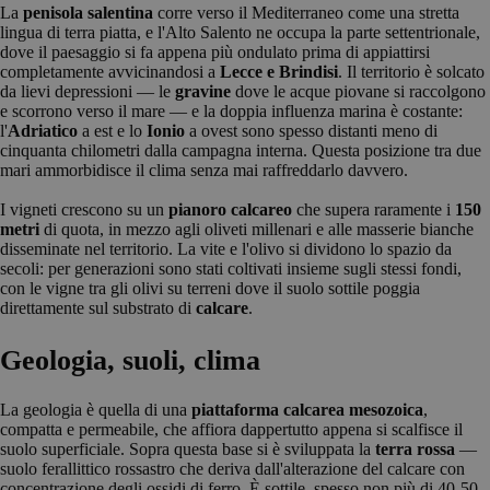
La
penisola salentina
corre verso il Mediterraneo come una stretta
lingua di terra piatta, e l'Alto Salento ne occupa la parte settentrionale,
dove il paesaggio si fa appena più ondulato prima di appiattirsi
completamente avvicinandosi a
Lecce e Brindisi
. Il territorio è solcato
da lievi depressioni — le
gravine
dove le acque piovane si raccolgono
e scorrono verso il mare — e la doppia influenza marina è costante:
l'
Adriatico
a est e lo
Ionio
a ovest sono spesso distanti meno di
cinquanta chilometri dalla campagna interna. Questa posizione tra due
mari ammorbidisce il clima senza mai raffreddarlo davvero.
I vigneti crescono su un
pianoro calcareo
che supera raramente i
150
metri
di quota, in mezzo agli oliveti millenari e alle masserie bianche
disseminate nel territorio. La vite e l'olivo si dividono lo spazio da
secoli: per generazioni sono stati coltivati insieme sugli stessi fondi,
con le vigne tra gli olivi su terreni dove il suolo sottile poggia
direttamente sul substrato di
calcare
.
Geologia, suoli, clima
La geologia è quella di una
piattaforma calcarea mesozoica
,
compatta e permeabile, che affiora dappertutto appena si scalfisce il
suolo superficiale. Sopra questa base si è sviluppata la
terra rossa
—
suolo ferallittico rossastro che deriva dall'alterazione del calcare con
concentrazione degli ossidi di ferro. È sottile, spesso non più di 40-50