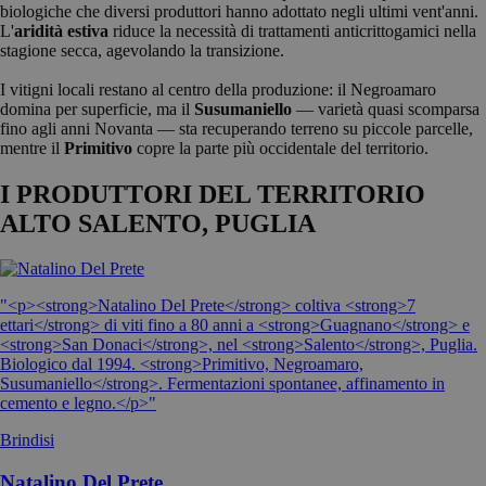
biologiche che diversi produttori hanno adottato negli ultimi vent'anni.
L'
aridità estiva
riduce la necessità di trattamenti anticrittogamici nella
stagione secca, agevolando la transizione.
I vitigni locali restano al centro della produzione: il Negroamaro
domina per superficie, ma il
Susumaniello
— varietà quasi scomparsa
fino agli anni Novanta — sta recuperando terreno su piccole parcelle,
mentre il
Primitivo
copre la parte più occidentale del territorio.
I PRODUTTORI DEL TERRITORIO
ALTO SALENTO, PUGLIA
"<p><strong>Natalino Del Prete</strong> coltiva <strong>7
ettari</strong> di viti fino a 80 anni a <strong>Guagnano</strong> e
<strong>San Donaci</strong>, nel <strong>Salento</strong>, Puglia.
Biologico dal 1994. <strong>Primitivo, Negroamaro,
Susumaniello</strong>. Fermentazioni spontanee, affinamento in
cemento e legno.</p>"
Brindisi
Natalino Del Prete