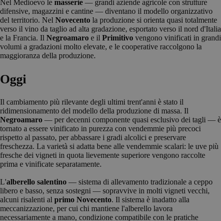
Nel Medioevo le
masserie
— grandi aziende agricole con strutture
difensive, magazzini e cantine — diventano il modello organizzativo
del territorio. Nel
Novecento
la produzione si orienta quasi totalmente
verso il vino da taglio ad alta gradazione, esportato verso il nord d'Italia
e la Francia. Il
Negroamaro
e il
Primitivo
vengono vinificati in grandi
volumi a gradazioni molto elevate, e le cooperative raccolgono la
maggioranza della produzione.
Oggi
Il cambiamento più rilevante degli ultimi trent'anni è stato il
ridimensionamento del modello della produzione di massa. Il
Negroamaro
— per decenni componente quasi esclusivo dei tagli — è
tornato a essere vinificato in purezza con vendemmie più precoci
rispetto al passato, per abbassare i gradi alcolici e preservare
freschezza. La varietà si adatta bene alle vendemmie scalari: le uve più
fresche dei vigneti in quota lievemente superiore vengono raccolte
prima e vinificate separatamente.
L'
alberello salentino
— sistema di allevamento tradizionale a ceppo
libero e basso, senza sostegni — sopravvive in molti vigneti vecchi,
alcuni risalenti al
primo Novecento
. Il sistema è inadatto alla
meccanizzazione, per cui chi mantiene l'alberello lavora
necessariamente a mano, condizione compatibile con le pratiche