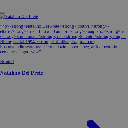
"<p><strong>Natalino Del Prete</strong> coltiva <strong>7
ettari</strong> di viti fino a 80 anni a <strong>Guagnano</strong> e
<strong>San Donaci</strong>, nel <strong>Salento</strong>, Puglia.
Biologico dal 1994. <strong>Primitivo, Negroamaro,
Susumaniello</strong>. Fermentazioni spontanee, affinamento in
cemento e legno.</p>"
Brindisi
Natalino Del Prete