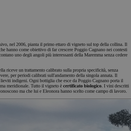
vo, nel 2006, pianta il primo ettaro di vigneto sul top della collina. Il
 che hanno come obiettivo di far crescere Poggio Cagnano nei contesti
 raccontano uno degli angoli più interessanti della Maremma senza cedere
a riceve un trattamento calibrato sulla propria specificità, senza
re, per periodi calibrati sull'andamento della singola annata. Il
i lieviti indigeni. Ogni bottiglia che esce da Poggio Cagnano porta il
mma meridionale. Tutto il vigneto è
certificato biologico
. I vini descritti
a conoscono ma che lui e Eleonora hanno scelto come campo di lavoro.