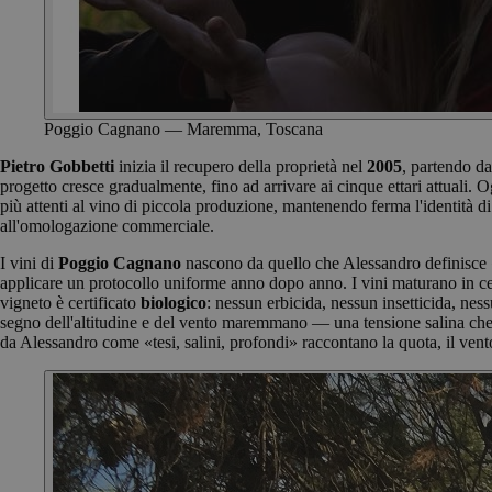
Poggio Cagnano — Maremma, Toscana
Pietro Gobbetti
inizia il recupero della proprietà nel
2005
, partendo da
progetto cresce gradualmente, fino ad arrivare ai cinque ettari attuali. O
più attenti al vino di piccola produzione, mantenendo ferma l'identità d
all'omologazione commerciale.
I vini di
Poggio Cagnano
nascono da quello che Alessandro definisce «vi
applicare un protocollo uniforme anno dopo anno. I vini maturano in ceme
vigneto è certificato
biologico
: nessun erbicida, nessun insetticida, nes
segno dell'altitudine e del vento maremmano — una tensione salina che 
da Alessandro come «tesi, salini, profondi» raccontano la quota, il v