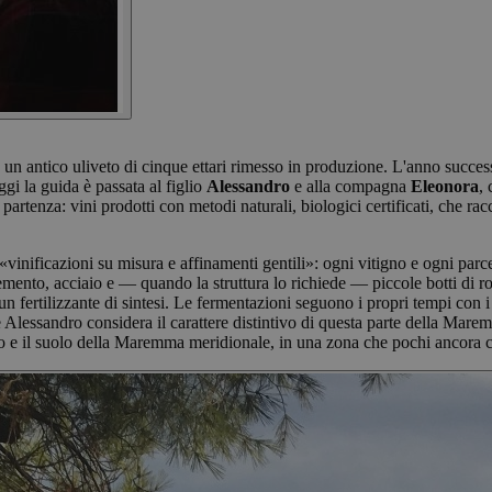
 un antico uliveto di cinque ettari rimesso in produzione. L'anno successi
ggi la guida è passata al figlio
Alessandro
e alla compagna
Eleonora
,
i partenza: vini prodotti con metodi naturali, biologici certificati, che
nificazioni su misura e affinamenti gentili»: ogni vitigno e ogni parcell
nto, acciaio e — quando la struttura lo richiede — piccole botti di rove
sun fertilizzante di sintesi. Le fermentazioni seguono i propri tempi con 
Alessandro considera il carattere distintivo di questa parte della Mare
ento e il suolo della Maremma meridionale, in una zona che pochi ancor