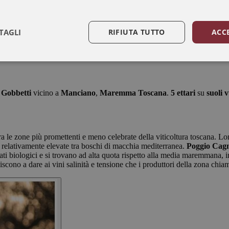
TAGLI
RIFIUTA TUTTO
ACC
 Gobbetti
vicino a
Manciano
,
Maremma Toscana
.
5 ettari
su
suoli 
tra le zone più promettenti e meno celebrate della viticoltura toscana. 
te relativamente elevate tra boschi di macchia mediterranea.
Poggio Cag
ati biologici e si trovano ad alta quota rispetto alla media maremmana, i
uiscono a dare ai vini salinità e tensione che i produttori della zona ch