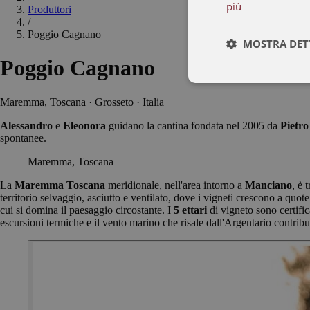
più
Produttori
/
Poggio Cagnano
MOSTRA DET
Poggio Cagnano
Maremma, Toscana · Grosseto · Italia
Alessandro
e
Eleonora
guidano la cantina fondata nel 2005 da
Pietro
spontanee.
Maremma, Toscana
La
Maremma Toscana
meridionale, nell'area intorno a
Manciano
, è 
territorio selvaggio, asciutto e ventilato, dove i vigneti crescono a quo
cui si domina il paesaggio circostante. I
5 ettari
di vigneto sono certific
escursioni termiche e il vento marino che risale dall'Argentario contrib