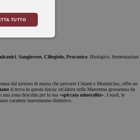
ETTA TUTTO
vulcanici
.
Sangiovese, Ciliegiolo, Procanico
. Biologico, fermentazioni
Lontana dal turismo di massa che percorre Chianti e Montalcino, offre un
nano
si trova in questa fascia: un'altura nella Maremma grossetana da
n una zona descritta per la sua «
spiccata mineralità
». I suoli, le
iamano carattere maremmano distintivo.