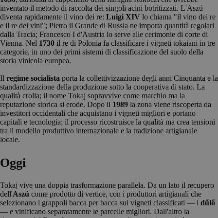
inventato il metodo di raccolta dei singoli acini botritizzati. L'Aszú
diventa rapidamente il vino dei re:
Luigi XIV
lo chiama "il vino dei re
e il re dei vini"; Pietro il Grande di Russia ne importa quantità regolari
dalla Tracia; Francesco I d'Austria lo serve alle cerimonie di corte di
Vienna. Nel
1730
il re di Polonia fa classificare i vigneti tokaiani in tre
categorie, in uno dei primi sistemi di classificazione del suolo della
storia vinicola europea.
Il
regime socialista
porta la collettivizzazione degli anni Cinquanta e la
standardizzazione della produzione sotto la cooperativa di stato. La
qualità crolla; il nome Tokaj sopravvive come marchio ma la
reputazione storica si erode. Dopo il
1989
la zona viene riscoperta da
investitori occidentali che acquistano i vigneti migliori e portano
capitali e tecnologia; il processo ricostruisce la qualità ma crea tensioni
tra il modello produttivo internazionale e la tradizione artigianale
locale.
Oggi
Tokaj vive una doppia trasformazione parallela. Da un lato il recupero
dell'
Aszú
come prodotto di vertice, con i produttori artigianali che
selezionano i grappoli bacca per bacca sui vigneti classificati — i
dűlő
— e vinificano separatamente le parcelle migliori. Dall'altro la