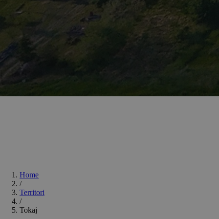
Home
/
Territori
/
Tokaj