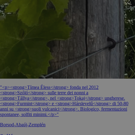
"<p><strong>Tímea Éless</strong> fonda nel 2012
<strong>Szóló</strong> sulle terre dei nonni a
<strong>Tállya</strong>, nel <strong>Tokaj</strong> ungherese.
<strong>Furmint</strong> e <strong>Hárslevelű</strong> di 50-80
anni su <strong>suoli vulcanici</strong>. Biologico, fermentazioni
spontanee, solfiti minimi.</p>"
Borsod-Abaúj-Zemplén