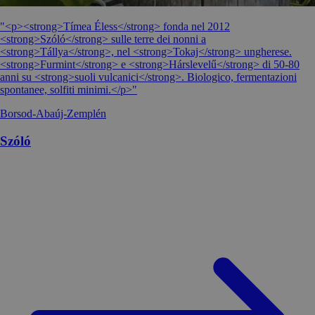
"<p><strong>Tímea Éless</strong> fonda nel 2012
<strong>Szóló</strong> sulle terre dei nonni a
<strong>Tállya</strong>, nel <strong>Tokaj</strong> ungherese.
<strong>Furmint</strong> e <strong>Hárslevelű</strong> di 50-80
anni su <strong>suoli vulcanici</strong>. Biologico, fermentazioni
spontanee, solfiti minimi.</p>"
Borsod-Abaúj-Zemplén
Szóló