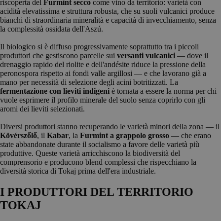
riscoperta del
Furmint secco
come vino da territorio: varietà con
acidità elevatissima e struttura robusta, che su suoli vulcanici produce
bianchi di straordinaria mineralità e capacità di invecchiamento, senza
la complessità ossidata dell'Aszú.
Il biologico si è diffuso progressivamente soprattutto tra i piccoli
produttori che gestiscono parcelle sui
versanti vulcanici
— dove il
drenaggio rapido del riolite e dell'andésite riduce la pressione della
peronospora rispetto ai fondi valle argillosi — e che lavorano già a
mano per necessità di selezione degli acini botritizzati. La
fermentazione con lieviti indigeni
è tornata a essere la norma per chi
vuole esprimere il profilo minerale del suolo senza coprirlo con gli
aromi dei lieviti selezionati.
Diversi produttori stanno recuperando le varietà minori della zona — il
Kövérszőlő
, il
Kabar
, la
Furmint a grappolo grosso
— che erano
state abbandonate durante il socialismo a favore delle varietà più
produttive. Queste varietà arricchiscono la biodiversità del
comprensorio e producono blend complessi che rispecchiano la
diversità storica di Tokaj prima dell'era industriale.
I PRODUTTORI DEL TERRITORIO
TOKAJ