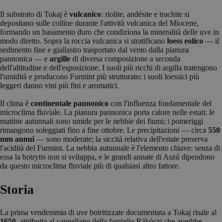
Il substrato di Tokaj è
vulcanico
: riolite, andésite e trachite si
depositano sulle colline durante l'attività vulcanica del Miocene,
formando un basamento duro che condiziona la mineralità delle uve in
modo diretto. Sopra la roccia vulcanica si stratificano
loess eolico
— il
sedimento fine e giallastro trasportato dal vento dalla pianura
pannonica — e
argille
di diversa composizione a seconda
dell'altitudine e dell'esposizione. I suoli più ricchi di argilla tratengono
l'umidità e producono Furmint più strutturato; i suoli loessici più
leggeri danno vini più fini e aromatici.
Il clima è
continentale pannonico
con l'influenza fondamentale del
microclima fluviale. La pianura pannonica porta calore nelle estati; le
mattine autunnali sono umide per le nebbie dei fiumi; i pomeriggi
rimangono soleggiati fino a fine ottobre. Le precipitazioni — circa
550
mm annui
— sono moderate; la siccità relativa dell'estate preserva
l'acidità del Furmint. La nebbia autunnale è l'elemento chiave: senza di
essa la botrytis non si sviluppa, e le grandi annate di Aszú dipendono
da questo microclima fluviale più di qualsiasi altro fattore.
Storia
La prima vendemmia di uve botritizzate documentata a Tokaj risale al
1650
, attribuita al cappellano della famiglia Rákóczi che avrebbe