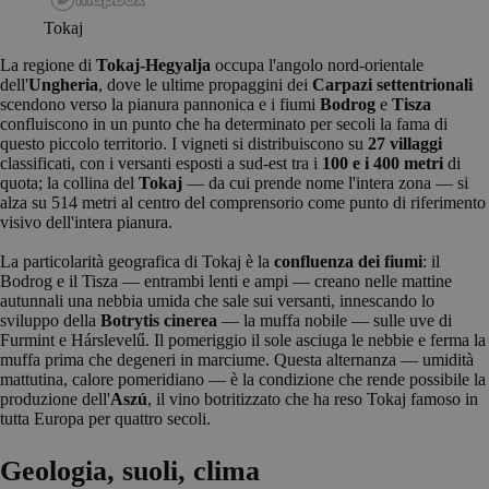
Tokaj
La regione di
Tokaj-Hegyalja
occupa l'angolo nord-orientale
dell'
Ungheria
, dove le ultime propaggini dei
Carpazi settentrionali
scendono verso la pianura pannonica e i fiumi
Bodrog
e
Tisza
confluiscono in un punto che ha determinato per secoli la fama di
questo piccolo territorio. I vigneti si distribuiscono su
27 villaggi
classificati, con i versanti esposti a sud-est tra i
100 e i 400 metri
di
quota; la collina del
Tokaj
— da cui prende nome l'intera zona — si
alza su 514 metri al centro del comprensorio come punto di riferimento
visivo dell'intera pianura.
La particolarità geografica di Tokaj è la
confluenza dei fiumi
: il
Bodrog e il Tisza — entrambi lenti e ampi — creano nelle mattine
autunnali una nebbia umida che sale sui versanti, innescando lo
sviluppo della
Botrytis cinerea
— la muffa nobile — sulle uve di
Furmint e Hárslevelű. Il pomeriggio il sole asciuga le nebbie e ferma la
muffa prima che degeneri in marciume. Questa alternanza — umidità
mattutina, calore pomeridiano — è la condizione che rende possibile la
produzione dell'
Aszú
, il vino botritizzato che ha reso Tokaj famoso in
tutta Europa per quattro secoli.
Geologia, suoli, clima