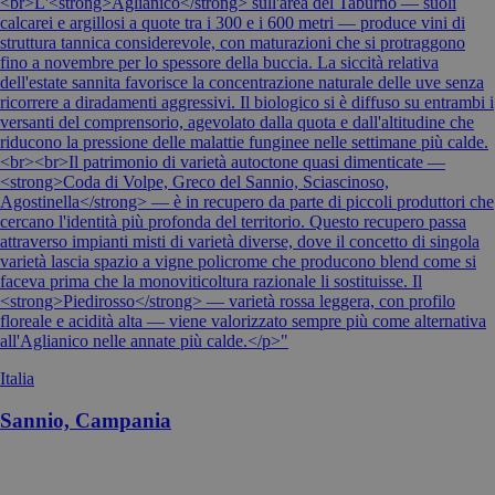
<br>L'<strong>Aglianico</strong> sull'area del Taburno — suoli
calcarei e argillosi a quote tra i 300 e i 600 metri — produce vini di
struttura tannica considerevole, con maturazioni che si protraggono
fino a novembre per lo spessore della buccia. La siccità relativa
dell'estate sannita favorisce la concentrazione naturale delle uve senza
ricorrere a diradamenti aggressivi. Il biologico si è diffuso su entrambi i
versanti del comprensorio, agevolato dalla quota e dall'altitudine che
riducono la pressione delle malattie funginee nelle settimane più calde.
<br><br>Il patrimonio di varietà autoctone quasi dimenticate —
<strong>Coda di Volpe, Greco del Sannio, Sciascinoso,
Agostinella</strong> — è in recupero da parte di piccoli produttori che
cercano l'identità più profonda del territorio. Questo recupero passa
attraverso impianti misti di varietà diverse, dove il concetto di singola
varietà lascia spazio a vigne policrome che producono blend come si
faceva prima che la monoviticoltura razionale li sostituisse. Il
<strong>Piedirosso</strong> — varietà rossa leggera, con profilo
floreale e acidità alta — viene valorizzato sempre più come alternativa
all'Aglianico nelle annate più calde.</p>"
Italia
Sannio, Campania