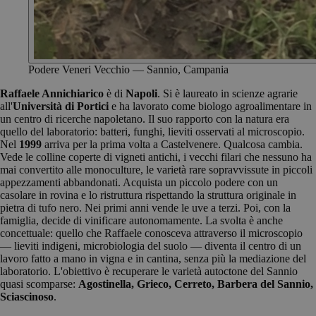
Podere Veneri Vecchio — Sannio, Campania
Raffaele Annichiarico
è di
Napoli
. Si è laureato in scienze agrarie
all'
Università di Portici
e ha lavorato come biologo agroalimentare in
un centro di ricerche napoletano. Il suo rapporto con la natura era
quello del laboratorio: batteri, funghi, lieviti osservati al microscopio.
Nel
1999
arriva per la prima volta a Castelvenere. Qualcosa cambia.
Vede le colline coperte di vigneti antichi, i vecchi filari che nessuno ha
mai convertito alle monoculture, le varietà rare sopravvissute in piccoli
appezzamenti abbandonati. Acquista un piccolo podere con un
casolare in rovina e lo ristruttura rispettando la struttura originale in
pietra di tufo nero. Nei primi anni vende le uve a terzi. Poi, con la
famiglia, decide di vinificare autonomamente. La svolta è anche
concettuale: quello che Raffaele conosceva attraverso il microscopio
— lieviti indigeni, microbiologia del suolo — diventa il centro di un
lavoro fatto a mano in vigna e in cantina, senza più la mediazione del
laboratorio. L'obiettivo è recuperare le varietà autoctone del Sannio
quasi scomparse:
Agostinella, Grieco, Cerreto, Barbera del Sannio,
Sciascinoso
.