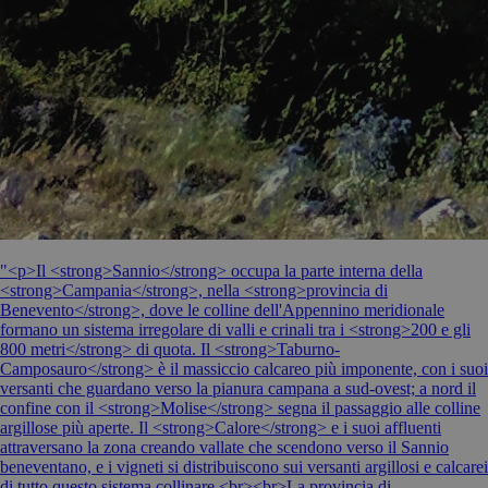
"<p>Il <strong>Sannio</strong> occupa la parte interna della
<strong>Campania</strong>, nella <strong>provincia di
Benevento</strong>, dove le colline dell'Appennino meridionale
formano un sistema irregolare di valli e crinali tra i <strong>200 e gli
800 metri</strong> di quota. Il <strong>Taburno-
Camposauro</strong> è il massiccio calcareo più imponente, con i suoi
versanti che guardano verso la pianura campana a sud-ovest; a nord il
confine con il <strong>Molise</strong> segna il passaggio alle colline
argillose più aperte. Il <strong>Calore</strong> e i suoi affluenti
attraversano la zona creando vallate che scendono verso il Sannio
beneventano, e i vigneti si distribuiscono sui versanti argillosi e calcarei
di tutto questo sistema collinare.<br><br>La provincia di