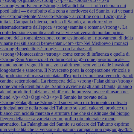
l'<strong>Aglianico</strong>.</p><h3>Storia</h3><p>Il
<strong>vino Falerno</strong> dell'antichità — il più celebrato dai
poeti latini — è attribuito alla zona a nordovest del Sannio, sui versanti
del <strong>Monte Massico</strong> al confine con il Lazio; ma è
tutta la Campania interna, incluso il Sannio, a produrre vino
sistematicamente dall'epoca <strong>sannita e romana</strong>. La
confederazione sannitica coltiva la vite sui versanti montani prima
ancora della romanizzazione, come testimoniano i ritrovamenti di dolia
vinarie nei siti arcaici beneventani.<br><br>Nel Medioevo i monaci
<strong>benedettini</strong> — con l'abbazia di
<strong>Montecassino</strong> come centro di influenza e quella di
<strong>San Vincenzo al Volturno</strong> come presidio locale —
mantengono i vigneti in una zona altrimenti sconvolta dalle invasioni
longobarde e saracene. Il Novecento porta la cooperazione vinicola e
la produzione di massa orientata all'export di vino sfuso verso le grandi
cantine settentrionali. La riscoperta della <strong>Falanghina</strong>
come varietà identitaria del Sannio avviene dagli anni Ottanta, quando
alcuni produttori iniziano a vinificarla in purezza invece di usarla nei
blend.</p><h3>Oggi</h3><p>Il Sannio ha trovato nella
<strong>Falanghina</strong> il suo vitigno di riferimento: coltivata
principalmente nella zona del Taburno su suoli calcarei, produce un
bianco con acidità marcata e struttura fine che si distingue dal biotipo
flegreo della stessa varietà per un profilo più minerale e meno
aromatico. La Falanghina del Sannio su calcare del Taburno esprime
una verticalità che la versione di pianura campana non raggiunge.<br>