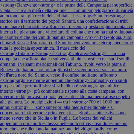
<strong>Benevento</strong> è la prima della Campania per superficie
vitata — circa la metà della regione — con un ampelografico di varietà
autoctone tra i più ricchi del sud Italia. Il <strong>Sannio</strong>
storico era il territorio dei popoli Sanniti, una confederazione di tribù
montanare che resistette a Roma per decenni; questa origine montana e
interna ha plasmato una viticoltura di collina che non ha mai sviluppato
le caratteristiche dei vini di pianura campana.</p><h3>Geologia, suoli,
clima</h3><p>Il substrato del Sannio beneventano è eterogeneo come
tutta la geologia appenninica. Il massiccio del
<strong>Taburno</strong> è <strong>calcareo</strong> — roccia
compatta che affiora bianca sui versanti più esposti e crea suoli sottili e
drenanti; i versanti meridionali del Taburno, rivolti verso la piana di
Benevento, hanno suoli più argillosi che scendono verso la pianura.
Nell'area nord del Sannio, verso il confine molisano, affiorano
<strong>argille e marne appenniniche</strong> compatte, con suoli
più pesanti e profondi.<br><br>Il clima è <strong>appenninico
interno</strong>: più continentale rispetto alla costa campana, con
inverni freddi, nevosi in quota, ed estati calde ma meno afose rispetto
alla pianura. Le precipitazioni — tra i <strong>700 e i 1000 mm
annui</strong> — sono superiori alla media meridionale e si
concentrano in inverno e primavera; le stagioni asciutte estive sono
meno severe che in Sicilia o in Puglia. Le brezze dai valichi
appenninici portano freschezza nelle notti estive, creando escursioni
termiche che rallentano la maturazione dei vitigni tardivi come