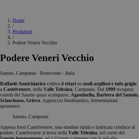
Home
/
Produttori
/
Podere Veneri Vecchio
Podere Veneri Vecchio
Sannio, Campania · Benevento · Italia
Raffaele Annichiarico
coltiva
4 ettari
su
suoli argillosi e tufo grigio
a
Castelvenere
, nella
Valle Telesina
, Campania. Dal
1999
recupera
varietà del Sannio quasi scomparse:
Agostinella, Barbera del Sannio,
Sciascinoso, Grieco
. Approccio biodinamico, fermentazioni
spontanee.
Sannio, Campania
Appena fuori Castelvenere, una stradina ripida e lastricata conduce al
podere. Castelvenere si trova nella
Valle Telesina
, nel cuore del
Sannio beneventano
, ed è il borgo campano con la più alta