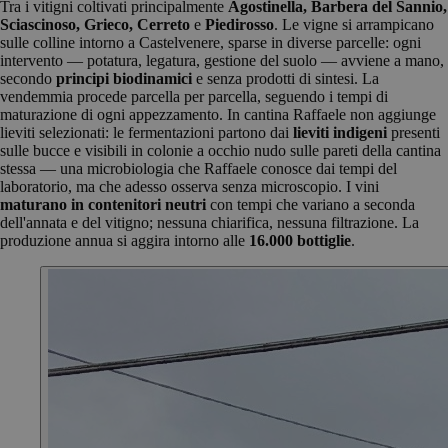
Tra i vitigni coltivati principalmente
Agostinella, Barbera del Sannio,
Sciascinoso, Grieco, Cerreto
e
Piedirosso
. Le vigne si arrampicano
sulle colline intorno a Castelvenere, sparse in diverse parcelle: ogni
intervento — potatura, legatura, gestione del suolo — avviene a mano,
secondo
principi biodinamici
e senza prodotti di sintesi. La
vendemmia procede parcella per parcella, seguendo i tempi di
maturazione di ogni appezzamento. In cantina Raffaele non aggiunge
lieviti selezionati: le fermentazioni partono dai
lieviti indigeni
presenti
sulle bucce e visibili in colonie a occhio nudo sulle pareti della cantina
stessa — una microbiologia che Raffaele conosce dai tempi del
laboratorio, ma che adesso osserva senza microscopio. I vini
maturano in contenitori neutri
con tempi che variano a seconda
dell'annata e del vitigno; nessuna chiarifica, nessuna filtrazione. La
produzione annua si aggira intorno alle
16.000 bottiglie
.