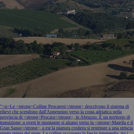
"<p>Le <strong>Colline Pescaresi</strong> descrivono il sistema di
rilievi che scendono dall'Appennino verso la costa adriatica nella
provincia di <strong>Pescara</strong>, in Abruzzo. È un territorio di
transizione: a ovest le montagne si alzano verso la <strong>Maiella e il
Gran Sasso</strong>, a est la pianura costiera si restringe a una striscia
stretta prima del mare. Le colline occupano la fascia intermedia, tra i