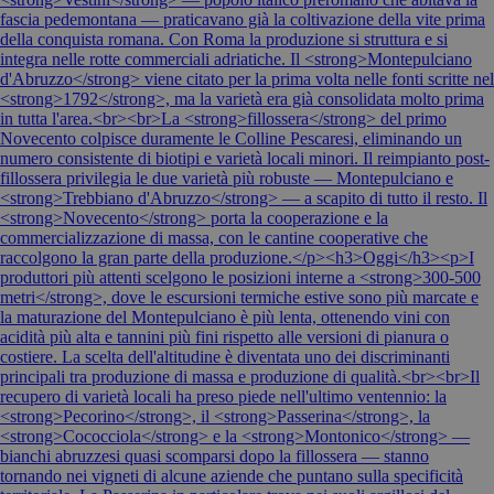
fascia pedemontana — praticavano già la coltivazione della vite prima
della conquista romana. Con Roma la produzione si struttura e si
integra nelle rotte commerciali adriatiche. Il <strong>Montepulciano
d'Abruzzo</strong> viene citato per la prima volta nelle fonti scritte nel
<strong>1792</strong>, ma la varietà era già consolidata molto prima
in tutta l'area.<br><br>La <strong>fillossera</strong> del primo
Novecento colpisce duramente le Colline Pescaresi, eliminando un
numero consistente di biotipi e varietà locali minori. Il reimpianto post-
fillossera privilegia le due varietà più robuste — Montepulciano e
<strong>Trebbiano d'Abruzzo</strong> — a scapito di tutto il resto. Il
<strong>Novecento</strong> porta la cooperazione e la
commercializzazione di massa, con le cantine cooperative che
raccolgono la gran parte della produzione.</p><h3>Oggi</h3><p>I
produttori più attenti scelgono le posizioni interne a <strong>300-500
metri</strong>, dove le escursioni termiche estive sono più marcate e
la maturazione del Montepulciano è più lenta, ottenendo vini con
acidità più alta e tannini più fini rispetto alle versioni di pianura o
costiere. La scelta dell'altitudine è diventata uno dei discriminanti
principali tra produzione di massa e produzione di qualità.<br><br>Il
recupero di varietà locali ha preso piede nell'ultimo ventennio: la
<strong>Pecorino</strong>, il <strong>Passerina</strong>, la
<strong>Cococciola</strong> e la <strong>Montonico</strong> —
bianchi abruzzesi quasi scomparsi dopo la fillossera — stanno
tornando nei vigneti di alcune aziende che puntano sulla specificità