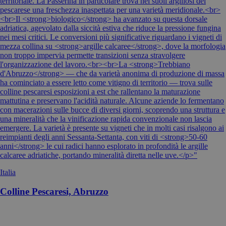
territoriale. La Passerina in particolare trova nei suoli argillosi del
pescarese una freschezza inaspettata per una varietà meridionale.<br>
<br>Il <strong>biologico</strong> ha avanzato su questa dorsale
adriatica, agevolato dalla siccità estiva che riduce la pressione fungina
nei mesi critici. Le conversioni più significative riguardano i vigneti di
mezza collina su <strong>argille calcaree</strong>, dove la morfologia
non troppo impervia permette transizioni senza stravolgere
l'organizzazione del lavoro.<br><br>La <strong>Trebbiano
d'Abruzzo</strong> — che da varietà anonima di produzione di massa
ha cominciato a essere letto come vitigno di territorio — trova sulle
colline pescaresi esposizioni a est che rallentano la maturazione
mattutina e preservano l'acidità naturale. Alcune aziende lo fermentano
con macerazioni sulle bucce di diversi giorni, scoprendo una struttura e
una mineralità che la vinificazione rapida convenzionale non lascia
emergere. La varietà è presente su vigneti che in molti casi risalgono ai
reimpianti degli anni Sessanta-Settanta, con viti di <strong>50-60
anni</strong> le cui radici hanno esplorato in profondità le argille
calcaree adriatiche, portando mineralità diretta nelle uve.</p>"
Italia
Colline Pescaresi, Abruzzo