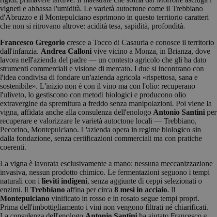
vigneti e abbassa l'umidità. Le varietà autoctone come il Trebbiano
d'Abruzzo e il Montepulciano esprimono in questo territorio caratteri
che non si ritrovano altrove: acidità tesa, sapidità, profondità.
Francesco Gregorio
cresce a Tocco di Casauria e conosce il territorio
dall'infanzia.
Andrea Calloni
vive vicino a Monza, in Brianza, dove
lavora nell'azienda del padre — un contesto agricolo che gli ha dato
strumenti commerciali e visione di mercato. I due si incontrano con
l'idea condivisa di fondare un'azienda agricola «rispettosa, sana e
sostenibile». L'inizio non è con il vino ma con l'olio: recuperano
l'uliveto, lo gestiscono con metodi biologici e producono olio
extravergine da spremitura a freddo senza manipolazioni. Poi viene la
vigna, affidata anche alla consulenza dell'enologo
Antonio Santini
per
recuperare e valorizzare le varietà autoctone locali — Trebbiano,
Pecorino, Montepulciano. L'azienda opera in regime biologico sin
dalla fondazione, senza certificazioni commerciali ma con pratiche
coerenti.
La vigna è lavorata esclusivamente a mano: nessuna meccanizzazione
invasiva, nessun prodotto chimico. Le fermentazioni seguono i tempi
naturali con i
lieviti indigeni
, senza aggiunte di ceppi selezionati o
enzimi. Il
Trebbiano
affina per circa
8 mesi in acciaio
. Il
Montepulciano
vinificato in rosso e in rosato segue tempi propri.
Prima dell'imbottigliamento i vini non vengono filtrati né chiarificati.
La consulenza dell'enologo
Antonio Santini
ha aiutato Francesco e