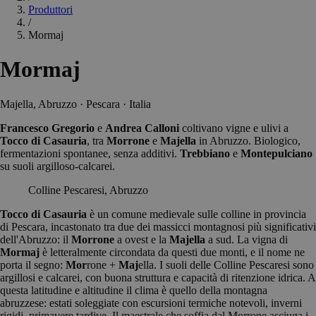
Produttori
/
Mormaj
Mormaj
Majella, Abruzzo · Pescara · Italia
Francesco Gregorio
e
Andrea Calloni
coltivano vigne e ulivi a
Tocco di Casauria
, tra
Morrone
e
Majella
in Abruzzo. Biologico,
fermentazioni spontanee, senza additivi.
Trebbiano
e
Montepulciano
su suoli argilloso-calcarei.
Colline Pescaresi, Abruzzo
Tocco di Casauria
è un comune medievale sulle colline in provincia
di Pescara, incastonato tra due dei massicci montagnosi più significativi
dell'Abruzzo: il
Morrone
a ovest e la
Majella
a sud. La vigna di
Mormaj
è letteralmente circondata da questi due monti, e il nome ne
porta il segno:
Mor
rone +
Maj
ella. I suoli delle Colline Pescaresi sono
argillosi e calcarei, con buona struttura e capacità di ritenzione idrica. A
questa latitudine e altitudine il clima è quello della montagna
abruzzese: estati soleggiate con escursioni termiche notevoli, inverni
rigidi, primavere tardive. Il maestrale che soffia dal Morrone asciuga i