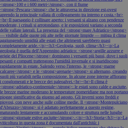
<strong>100 e i 600 metri</strong>, con il fiume
<strong>Pescara</strong> che le attraversa in direzione est-ovest
aprendo la principale vallata di collegamento tra interno e costa.<br>
<br>Il paesaggio è collinare aperto: i versanti si alzano con pendenze
moderate, i crinali si arrotondano, e le esposizioni variano a seconda
delle vallate laterali. La presenza del <strong>mare Adriatico</strong>
— visibile dalle quote più alte nelle giornate limpide — mitiga il clima
aggiungendo umidità alle estati che altrimenti sarebbero quasi
completamente aride.</p><h3>Geologia, suoli, clima</h3><p>La
geologia è quella dell'Appennino adriatico: <strong>argille azzurre e
grigie del Pliocene</strong> dominano i versanti più bassi, dove i suoli
pesanti e compatti trattengono l'umidità invernale e si inaridiscono
rapidamente in estate. Salendo verso l'interno, le <strong>marne
calcaree</strong> e le <strong>arenarie</strong> si alternano, creando
suoli più variabili nella composizione. In alcune zone interne affiorano
i conglomerati e le brecce dei paleoalvei.<br><br>Il clima è
<strong>adriatico-continentale</strong>: le estati sono calde e asciutte,
le brezze marine moderano le temperature pomeridiane ma non portano
piogge significative da giugno ad agosto. Gli inverni sono freddi e
piovosi, con neve anche sulle colline medie. Il <strong>Montepulciano
d'Abruzzo</strong> si è adattato perfettamente a questo regime,
maturando lentamente e accumulando colore e struttura nelle lunghe
<strong>giornate estive asciutte</strong>.</p><h3>Storia</h3><p>La
viticoltura in questa zona è documentata dall'antichità: i
<strong>Vestini</strong> — popolo italico preromano che abitava la