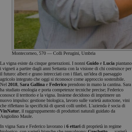
Montecorneo, 570 — Colli Perugini, Umbria
La vigna esiste da cinque generazioni. I nonni
Guido
e
Lucia
piantano
i vigneti a partire dagli anni Settanta con la visione di chi costruisce per
il futuro: alberi e grano intrecciati con i filari, un'idea di paesaggio
agricolo integrato che oggi si riconosce come approccio sostenibile.
Nel
2018
,
Sara Gallina
e
Federico
prendono in mano la cantina. Sara
ha studiato enologia e porta competenze tecniche precise; Federico
conosce il territorio e la vigna. Insieme decidono di imprimere un
nuovo impulso: gestione biologica, lavoro sulle varietà autoctone, vini
che riflettano la specificità di questi colli umbri. L'azienda è socia di
VinNatur
, il raggruppamento di produttori naturali guidato da
Angiolino Maule.
In vigna Sara e Federico lavorano i
6 ettari
di proprietà in regime
biologico, con varietà bianche che prevalgono:
Grechetto
— varietà