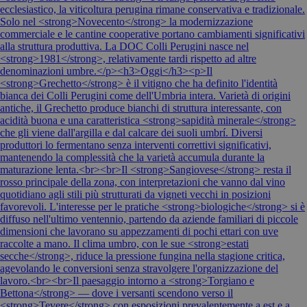
ecclesiastico, la viticoltura perugina rimane conservativa e tradizionale.
Solo nel <strong>Novecento</strong> la modernizzazione
commerciale e le cantine cooperative portano cambiamenti significativi
alla struttura produttiva. La DOC Colli Perugini nasce nel
<strong>1981</strong>, relativamente tardi rispetto ad altre
denominazioni umbre.</p><h3>Oggi</h3><p>Il
<strong>Grechetto</strong> è il vitigno che ha definito l'identità
bianca dei Colli Perugini come dell'Umbria intera. Varietà di origini
antiche, il Grechetto produce bianchi di struttura interessante, con
acidità buona e una caratteristica <strong>sapidità minerale</strong>
che gli viene dall'argilla e dal calcare dei suoli umbrí. Diversi
produttori lo fermentano senza interventi correttivi significativi,
mantenendo la complessità che la varietà accumula durante la
maturazione lenta.<br><br>Il <strong>Sangiovese</strong> resta il
rosso principale della zona, con interpretazioni che vanno dal vino
quotidiano agli stili più strutturati da vigneti vecchi in posizioni
favorevoli. L'interesse per le pratiche <strong>biologiche</strong> si è
diffuso nell'ultimo ventennio, partendo da aziende familiari di piccole
dimensioni che lavorano su appezzamenti di pochi ettari con uve
raccolte a mano. Il clima umbro, con le sue <strong>estati
secche</strong>, riduce la pressione fungina nella stagione critica,
agevolando le conversioni senza stravolgere l'organizzazione del
lavoro.<br><br>Il paesaggio intorno a <strong>Torgiano e
Bettona</strong> — dove i versanti scendono verso il
<strong>Tevere</strong> con esposizioni prevalentemente a est e a