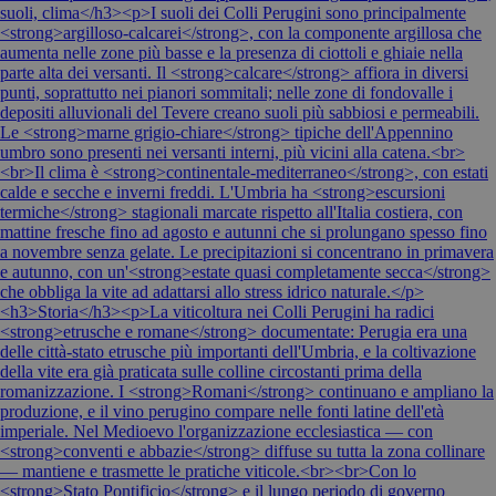
suoli, clima</h3><p>I suoli dei Colli Perugini sono principalmente
<strong>argilloso-calcarei</strong>, con la componente argillosa che
aumenta nelle zone più basse e la presenza di ciottoli e ghiaie nella
parte alta dei versanti. Il <strong>calcare</strong> affiora in diversi
punti, soprattutto nei pianori sommitali; nelle zone di fondovalle i
depositi alluvionali del Tevere creano suoli più sabbiosi e permeabili.
Le <strong>marne grigio-chiare</strong> tipiche dell'Appennino
umbro sono presenti nei versanti interni, più vicini alla catena.<br>
<br>Il clima è <strong>continentale-mediterraneo</strong>, con estati
calde e secche e inverni freddi. L'Umbria ha <strong>escursioni
termiche</strong> stagionali marcate rispetto all'Italia costiera, con
mattine fresche fino ad agosto e autunni che si prolungano spesso fino
a novembre senza gelate. Le precipitazioni si concentrano in primavera
e autunno, con un'<strong>estate quasi completamente secca</strong>
che obbliga la vite ad adattarsi allo stress idrico naturale.</p>
<h3>Storia</h3><p>La viticoltura nei Colli Perugini ha radici
<strong>etrusche e romane</strong> documentate: Perugia era una
delle città-stato etrusche più importanti dell'Umbria, e la coltivazione
della vite era già praticata sulle colline circostanti prima della
romanizzazione. I <strong>Romani</strong> continuano e ampliano la
produzione, e il vino perugino compare nelle fonti latine dell'età
imperiale. Nel Medioevo l'organizzazione ecclesiastica — con
<strong>conventi e abbazie</strong> diffuse su tutta la zona collinare
— mantiene e trasmette le pratiche viticole.<br><br>Con lo
<strong>Stato Pontificio</strong> e il lungo periodo di governo