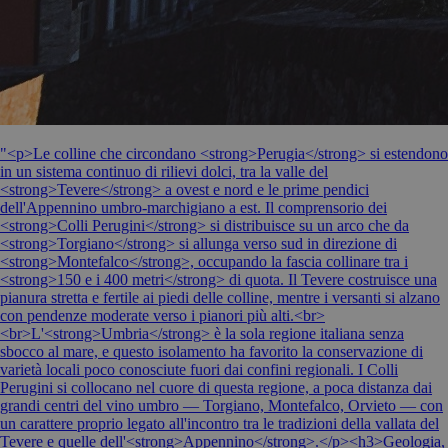
"<p>Le colline che circondano <strong>Perugia</strong> si estendono
in un sistema continuo di rilievi dolci, tra la valle del
<strong>Tevere</strong> a ovest e nord e le prime pendici
dell'Appennino umbro-marchigiano a est. Il comprensorio dei
<strong>Colli Perugini</strong> si distribuisce su un arco che da
<strong>Torgiano</strong> si allunga verso sud in direzione di
<strong>Montefalco</strong>, occupando la fascia collinare tra i
<strong>150 e i 400 metri</strong> di quota. Il Tevere costruisce una
pianura stretta e fertile ai piedi delle colline, mentre i versanti si alzano
con pendenze moderate verso i pianori più alti.<br>
<br>L'<strong>Umbria</strong> è la sola regione italiana senza
sbocco al mare, e questo isolamento ha favorito la conservazione di
varietà locali poco conosciute fuori dai confini regionali. I Colli
Perugini si collocano nel cuore di questa regione, a poca distanza dai
grandi centri del vino umbro — Torgiano, Montefalco, Orvieto — con
un carattere proprio legato all'incontro tra le tradizioni della vallata del
Tevere e quelle dell'<strong>Appennino</strong>.</p><h3>Geologia,