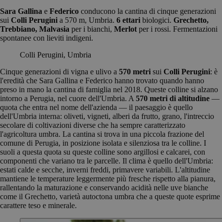
Sara Gallina
e
Federico
conducono la cantina di cinque generazioni
sui
Colli Perugini
a 570 m, Umbria.
6 ettari
biologici.
Grechetto,
Trebbiano, Malvasia
per i bianchi,
Merlot
per i rossi. Fermentazioni
spontanee con lieviti indigeni.
Colli Perugini, Umbria
Cinque generazioni di vigna e ulivo a
570 metri
sui
Colli Perugini
: è
l'eredità che Sara Gallina e Federico hanno trovato quando hanno
preso in mano la cantina di famiglia nel 2018. Queste colline si alzano
intorno a Perugia, nel cuore dell'Umbria. A
570 metri di altitudine
—
quota che entra nel nome dell'azienda — il paesaggio è quello
dell'Umbria interna: oliveti, vigneti, alberi da frutto, grano, l'intreccio
secolare di coltivazioni diverse che ha sempre caratterizzato
l'agricoltura umbra. La cantina si trova in una piccola frazione del
comune di Perugia, in posizione isolata e silenziosa tra le colline. I
suoli a questa quota su queste colline sono argillosi e calcarei, con
componenti che variano tra le parcelle. Il clima è quello dell'Umbria:
estati calde e secche, inverni freddi, primavere variabili. L'altitudine
mantiene le temperature leggermente più fresche rispetto alla pianura,
rallentando la maturazione e conservando acidità nelle uve bianche
come il Grechetto, varietà autoctona umbra che a queste quote esprime
carattere teso e minerale.