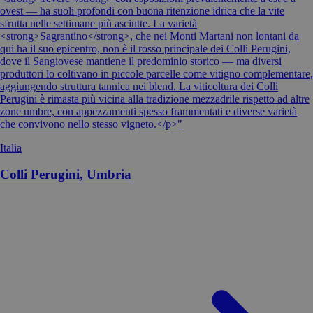
ovest — ha suoli profondi con buona ritenzione idrica che la vite
sfrutta nelle settimane più asciutte. La varietà
<strong>Sagrantino</strong>, che nei Monti Martani non lontani da
qui ha il suo epicentro, non è il rosso principale dei Colli Perugini,
dove il Sangiovese mantiene il predominio storico — ma diversi
produttori lo coltivano in piccole parcelle come vitigno complementare,
aggiungendo struttura tannica nei blend. La viticoltura dei Colli
Perugini è rimasta più vicina alla tradizione mezzadrile rispetto ad altre
zone umbre, con appezzamenti spesso frammentati e diverse varietà
che convivono nello stesso vigneto.</p>"
Italia
Colli Perugini, Umbria