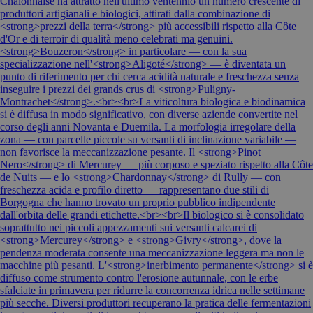
Chalonnaise ha attratto nell'ultimo ventennio un numero crescente di
produttori artigianali e biologici, attirati dalla combinazione di
<strong>prezzi della terra</strong> più accessibili rispetto alla Côte
d'Or e di terroir di qualità meno celebrati ma genuini.
<strong>Bouzeron</strong> in particolare — con la sua
specializzazione nell'<strong>Aligoté</strong> — è diventata un
punto di riferimento per chi cerca acidità naturale e freschezza senza
inseguire i prezzi dei grands crus di <strong>Puligny-
Montrachet</strong>.<br><br>La viticoltura biologica e biodinamica
si è diffusa in modo significativo, con diverse aziende convertite nel
corso degli anni Novanta e Duemila. La morfologia irregolare della
zona — con parcelle piccole su versanti di inclinazione variabile —
non favorisce la meccanizzazione pesante. Il <strong>Pinot
Nero</strong> di Mercurey — più corposo e speziato rispetto alla Côte
de Nuits — e lo <strong>Chardonnay</strong> di Rully — con
freschezza acida e profilo diretto — rappresentano due stili di
Borgogna che hanno trovato un proprio pubblico indipendente
dall'orbita delle grandi etichette.<br><br>Il biologico si è consolidato
soprattutto nei piccoli appezzamenti sui versanti calcarei di
<strong>Mercurey</strong> e <strong>Givry</strong>, dove la
pendenza moderata consente una meccanizzazione leggera ma non le
macchine più pesanti. L'<strong>inerbimento permanente</strong> si è
diffuso come strumento contro l'erosione autunnale, con le erbe
sfalciate in primavera per ridurre la concorrenza idrica nelle settimane
più secche. Diversi produttori recuperano la pratica delle fermentazioni