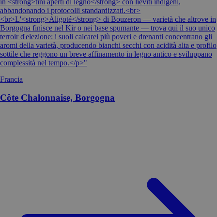
in <strong>tini aperti di legno</strong> con lieviti indigeni,
abbandonando i protocolli standardizzati.<br>
<br>L'<strong>Aligoté</strong> di Bouzeron — varietà che altrove in
Borgogna finisce nel Kir o nei base spumante — trova qui il suo unico
terroir d'elezione: i suoli calcarei più poveri e drenanti concentrano gli
aromi della varietà, producendo bianchi secchi con acidità alta e profilo
sottile che reggono un breve affinamento in legno antico e sviluppano
complessità nel tempo.</p>"
Francia
Côte Chalonnaise, Borgogna