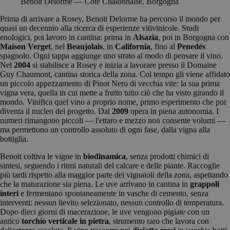
Benoit Delorme — Côte Chalonnaise, Borgogna
Prima di arrivare a Rosey, Benoit Delorme ha percorso il mondo per
quasi un decennio alla ricerca di esperienze vitivinicole. Studi
enologici, poi lavoro in cantina: prima in
Alsazia
, poi in Borgogna con
Maison Verget
, nel
Beaujolais
, in
California
, fino al
Penedès
spagnolo. Ogni tappa aggiunge uno strato al modo di pensare il vino.
Nel
2004
si stabilisce a Rosey e inizia a lavorare presso il Domaine
Guy Chaumont, cantina storica della zona. Col tempo gli viene affidato
un piccolo appezzamento di Pinot Nero di vecchia vite: la sua prima
vigna vera, quella in cui mette a frutto tutto ciò che ha visto girando il
mondo. Vinifica quel vino a proprio nome, primo esperimento che poi
diventa il nucleo del progetto. Dal
2009
opera in piena autonomia. I
numeri rimangono piccoli — l'ettaro e mezzo non consente volumi —
ma permettono un controllo assoluto di ogni fase, dalla vigna alla
bottiglia.
Benoit coltiva le vigne in
biodinamica
, senza prodotti chimici di
sintesi, seguendo i ritmi naturali del calcare e delle piante. Raccoglie
più tardi rispetto alla maggior parte dei vignaioli della zona, aspettando
che la maturazione sia piena. Le uve arrivano in cantina in
grappoli
interi
e fermentano spontaneamente in vasche di cemento, senza
interventi: nessun lievito selezionato, nessun controllo di temperatura.
Dopo dieci giorni di macerazione, le uve vengono pigiate con un
antico
torchio verticale in pietra
, strumento raro che lavora con