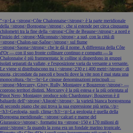
"<p>La <strong>Côte Chalonnaise</strong> è la parte meridionale
della <strong>Borgogna</strong>, che si estende per circa cinquanta
chilometri tra la fine della <strong>Côte de Beaune</strong> a nord e
l'inizio del <strong>Mâconnais</strong> a sud, con la città di
<strong>Chalon-sur-Saône</strong> sul fiume
<strong>Saona</strong> che le dà il nome. A differenza della Côte
d'Or — con il suo fronte collinare continuo e compatto — la
Chalonnaise è più frammentata: le colline si disperdono in gruppi
isolati separati da vallate, e l'esposizione varia da versante a versante.
Le vigne si distribuiscono tra i <strong>230 e i 400 metri</strong> di
quota, circondate da pascoli e boschi dove la vite non è mai stata una
monocoltura.<br><br>Le cinque denominazioni principali —
<strong>Mercurey, Givry, Rully, Montagny e Bouzeron</strong> —
coprono territori distinti. Mercurey è la più estesa e la più orientata al
Pinot Nero; Montagny produce solo Chardonnay; Bouzeron è il
baluardo dell'<strong>Aligoté</strong>, la varietà bianca borgognona
di secondo piano che qui trova la sua espressione più seria.</p>
<h3>Geologia, suoli, clima</h3><p>La geologia è quella della
Borgogna meridionale: <strong>calcari e marne del
Giurassico</strong>, formatisi tra <strong>150 e 170 milioni di
anni</strong> fa quando la zona era un fondale marino tropicale.
Rispetto alla Côte d'Or, i suoli sono leggermente più vari: la