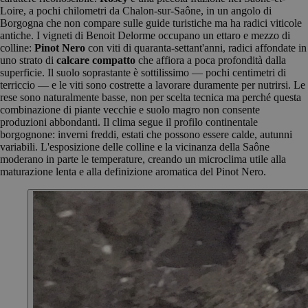
Loire, a pochi chilometri da Chalon-sur-Saône, in un angolo di
Borgogna che non compare sulle guide turistiche ma ha radici viticole
antiche. I vigneti di Benoit Delorme occupano un ettaro e mezzo di
colline:
Pinot Nero
con viti di quaranta-settant'anni, radici affondate in
uno strato di
calcare compatto
che affiora a poca profondità dalla
superficie. Il suolo soprastante è sottilissimo — pochi centimetri di
terriccio — e le viti sono costrette a lavorare duramente per nutrirsi. Le
rese sono naturalmente basse, non per scelta tecnica ma perché questa
combinazione di piante vecchie e suolo magro non consente
produzioni abbondanti. Il clima segue il profilo continentale
borgognone: inverni freddi, estati che possono essere calde, autunni
variabili. L'esposizione delle colline e la vicinanza della Saône
moderano in parte le temperature, creando un microclima utile alla
maturazione lenta e alla definizione aromatica del Pinot Nero.