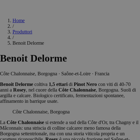
Home
/
Produttori
/
Benoit Delorme
Benoit Delorme
Côte Chalonnaise, Borgogna · Saône-et-Loire · Francia
Benoit Delorme
coltiva
1,5 ettari
di
Pinot Nero
con viti di 40-70
anni a
Rosey
, nel cuore della
Côte Chalonnaise
, Borgogna. Suoli di
argilla e calcare. Biologico certificato, fermentazioni spontanee,
affinamento in barrique usate.
Côte Chalonnaise, Borgogna
La
Côte Chalonnaise
si estende a sud della Côte d'Or, tra Chagny e il
Mâconnais: una striscia di colline calcaree meno famosa della
Borgogna settentrionale, ma con una storia viticola propria e un
carattere riconoscibile.
Rosey
è una piccola frazione nel Saône-et-