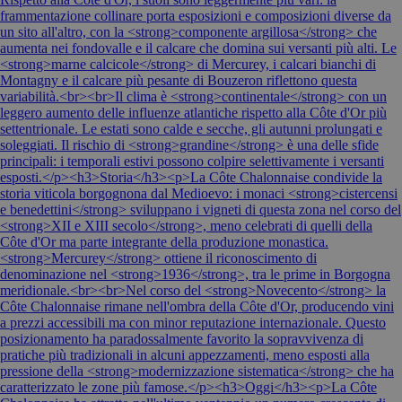
frammentazione collinare porta esposizioni e composizioni diverse da
un sito all'altro, con la <strong>componente argillosa</strong> che
aumenta nei fondovalle e il calcare che domina sui versanti più alti. Le
<strong>marne calcicole</strong> di Mercurey, i calcari bianchi di
Montagny e il calcare più pesante di Bouzeron riflettono questa
variabilità.<br><br>Il clima è <strong>continentale</strong> con un
leggero aumento delle influenze atlantiche rispetto alla Côte d'Or più
settentrionale. Le estati sono calde e secche, gli autunni prolungati e
soleggiati. Il rischio di <strong>grandine</strong> è una delle sfide
principali: i temporali estivi possono colpire selettivamente i versanti
esposti.</p><h3>Storia</h3><p>La Côte Chalonnaise condivide la
storia viticola borgognona dal Medioevo: i monaci <strong>cistercensi
e benedettini</strong> sviluppano i vigneti di questa zona nel corso del
<strong>XII e XIII secolo</strong>, meno celebrati di quelli della
Côte d'Or ma parte integrante della produzione monastica.
<strong>Mercurey</strong> ottiene il riconoscimento di
denominazione nel <strong>1936</strong>, tra le prime in Borgogna
meridionale.<br><br>Nel corso del <strong>Novecento</strong> la
Côte Chalonnaise rimane nell'ombra della Côte d'Or, producendo vini
a prezzi accessibili ma con minor reputazione internazionale. Questo
posizionamento ha paradossalmente favorito la sopravvivenza di
pratiche più tradizionali in alcuni appezzamenti, meno esposti alla
pressione della <strong>modernizzazione sistematica</strong> che ha
caratterizzato le zone più famose.</p><h3>Oggi</h3><p>La Côte